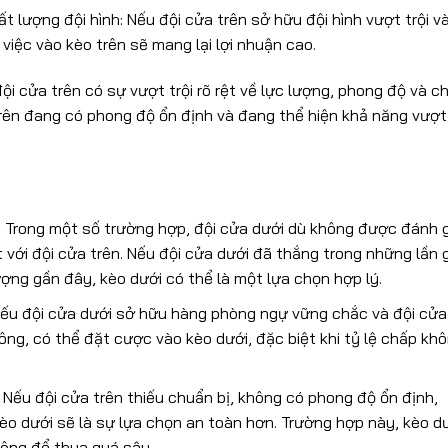
t lượng đội hình: Nếu đội cửa trên sở hữu đội hình vượt trội v
, việc vào kèo trên sẽ mang lại lợi nhuận cao.
i cửa trên có sự vượt trội rõ rệt về lực lượng, phong độ và c
trên đang có phong độ ổn định và đang thể hiện khả năng vượt
t: Trong một số trường hợp, đội cửa dưới dù không được đánh g
t với đội cửa trên. Nếu đội cửa dưới đã thắng trong những lần 
ng gần đây, kèo dưới có thể là một lựa chọn hợp lý.
Nếu đội cửa dưới sở hữu hàng phòng ngự vững chắc và đội cửa
công, có thể đặt cược vào kèo dưới, đặc biệt khi tỷ lệ chấp kh
 Nếu đội cửa trên thiếu chuẩn bị, không có phong độ ổn định,
kèo dưới sẽ là sự lựa chọn an toàn hơn. Trường hợp này, kèo d
hông để thua quá sâu.