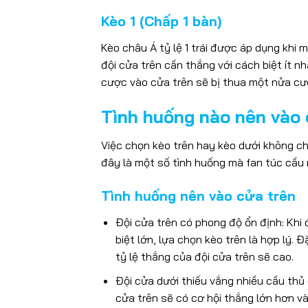
Kèo 1 (Chấp 1 bàn)
Kèo châu Á tỷ lệ 1 trái được áp dụng khi 
đội cửa trên cần thắng với cách biệt ít nh
cược vào cửa trên sẽ bị thua một nửa c
Tình huống nào nên vào 
Việc chọn kèo trên hay kèo dưới không ch
đây là một số tình huống mà fan túc cầu 
Tình huống nên vào cửa trên
Đội cửa trên có phong độ ổn định: Khi
biệt lớn, lựa chọn kèo trên là hợp lý.
tỷ lệ thắng của đội cửa trên sẽ cao.
Đội cửa dưới thiếu vắng nhiều cầu thủ 
cửa trên sẽ có cơ hội thắng lớn hơn và 