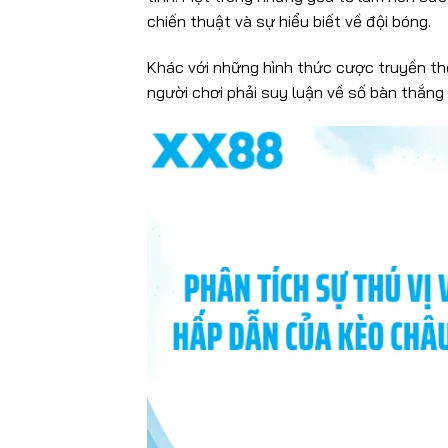
chiến thuật và sự hiểu biết về đội bóng.
Khác với những hình thức cược truyền th
người chơi phải suy luận về số bàn thắng 