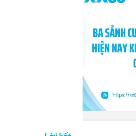
Lời kết