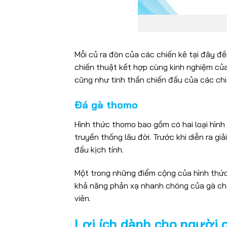
Mỗi củ ra đòn của các chiến kê tại đây đ
chiến thuật kết hợp cùng kinh nghiệm của
cũng như tinh thần chiến đấu của các chi
Đá gà thomo
Hình thức thomo bao gồm có hai loại hình
truyền thống lâu đời. Trước khi diễn ra g
đấu kịch tính.
Một trong những điểm cộng của hình thức n
khả năng phản xạ nhanh chóng của gà chọ
viên.
Lợi ích dành cho người 