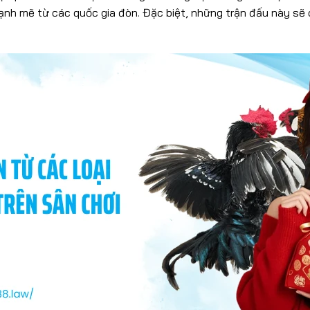
ạnh mẽ từ các quốc gia đòn. Đặc biệt, những trận đấu này sẽ 