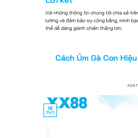
Với những thông tin chúng tôi chia sẻ trê
lưỡng và đảm bảo sự công bằng, minh bạch
thể dễ dàng giành chiến thắng lớn.
Cách Úm Gà Con Hiệu
POST
18
Th11