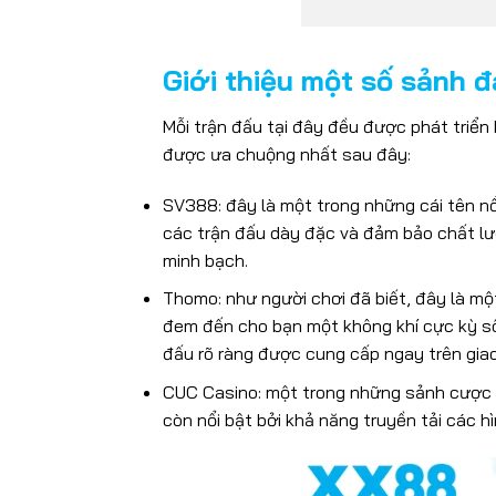
Giới thiệu một số sảnh 
Mỗi trận đấu tại đây đều được phát triển
được ưa chuộng nhất sau đây:
SV388: đây là một trong những cái tên nổ
các trận đấu dày đặc và đảm bảo chất lư
minh bạch.
Thomo: như người chơi đã biết, đây là mộ
đem đến cho bạn một không khí cực kỳ sôi
đấu rõ ràng được cung cấp ngay trên giao
CUC Casino: một trong những sảnh cược đ
còn nổi bật bởi khả năng truyền tải các h