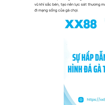
vũ khí sắc bén, tạo nên lực sát thương m
đi mạng sống của gà chọi.