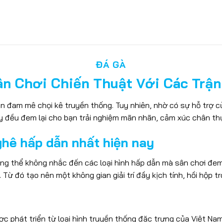
ĐÁ GÀ
ân Chơi Chiến Thuật Với Các Trậ
n đam mê chọi kê truyền thống. Tuy nhiên, nhờ có sự hỗ trợ c
ây đều đem lại cho bạn trải nghiệm mãn nhãn, cảm xúc chân th
ghê hấp dẫn nhất hiện nay
ng thể không nhắc đến các loại hình hấp dẫn mà sân chơi đem l
Từ đó tạo nên một không gian giải trí đầy kịch tính, hồi hộp t
 phát triển từ loại hình truyền thống đặc trưng của Việt Nam.