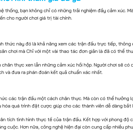
hệ thống, bạn không chỉ có những trải nghiệm đầy cảm xúc. Mà 
ến cho người chơi giá trị tài chính.
h thức này đó là khả năng xem các trận đấu trực tiếp, thông 
 sân chơi mà Chỉ với một vài thao tác đơn giản là đã có thể t
nh chân thực xen lẫn những cảm xúc hồi hộp. Người chơi sẽ có
tích và đưa ra phán đoán kết quả chuẩn xác nhất.
hức các trận đấu một cách chân thực. Mà còn có thể hưởng lợ
 hóa quá trình đặt cược giúp cho các thành viên dễ dàng bắt kè
ân tích tình hình thực tế của trận đấu. Kết hợp với phong độ 
hắng cuộc. Hơn nữa, công nghệ hiện đại còn cung cấp nhiều p