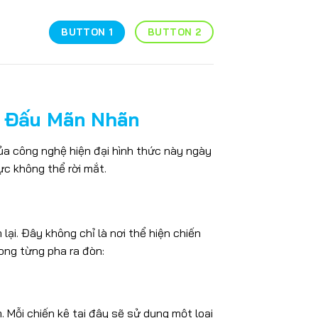
BUTTON 1
BUTTON 2
n Đấu Mãn Nhãn
ủa công nghệ hiện đại hình thức này ngày
ực không thể rời mắt.
ại. Đây không chỉ là nơi thể hiện chiến
rong từng pha ra đòn:
 Mỗi chiến kê tại đây sẽ sử dụng một loại