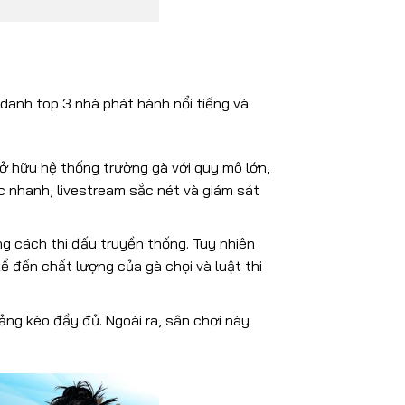
 danh top 3 nhà phát hành nổi tiếng và
ở hữu hệ thống trường gà với quy mô lớn,
 nhanh, livestream sắc nét và giám sát
ng cách thi đấu truyền thống. Tuy nhiên
ể đến chất lượng của gà chọi và luật thi
ng kèo đầy đủ. Ngoài ra, sân chơi này
.