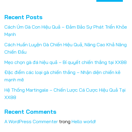
Recent Posts
Cách Úm Gà Con Hiệu Quả – Đảm Bảo Sự Phát Triển Khỏe
Mạnh
Cách Huấn Luyện Gà Chiến Hiệu Quả, Nâng Cao Khả Năng
Chiến Đấu
Mẹo chọn gà đá hiệu quả – Bí quyết chiến thắng tại XX88
Đặc điểm các loại gà chiến thắng – Nhận diện chiến kê
mạnh mẽ
Hệ Thống Martingale – Chiến Lược Cá Cược Hiệu Quả Tại
XX88
Recent Comments
A WordPress Commenter
trong
Hello world!