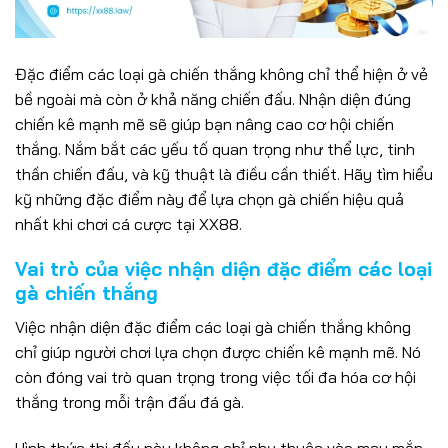
Đặc điểm các loại gà chiến thắng không chỉ thể hiện ở vẻ
bề ngoài mà còn ở khả năng chiến đấu. Nhận diện đúng
chiến kê mạnh mẽ sẽ giúp bạn nâng cao cơ hội chiến
thắng. Nắm bắt các yếu tố quan trọng như thể lực, tinh
thần chiến đấu, và kỹ thuật là điều cần thiết. Hãy tìm hiểu
kỹ những đặc điểm này để lựa chọn gà chiến hiệu quả
nhất khi chơi cá cược tại XX88.
Vai trò của việc nhận diện đặc điểm các loại
gà chiến thắng
Việc nhận diện đặc điểm các loại gà chiến thắng không
chỉ giúp người chơi lựa chọn được chiến kê mạnh mẽ. Nó
còn đóng vai trò quan trọng trong việc tối đa hóa cơ hội
thắng trong mỗi trận đấu đá gà.
Hình thức thi đấu này không chỉ phụ thuộc vào may mắn