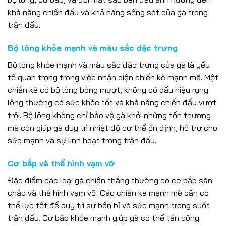
khả năng chiến đấu và khả năng sống sót của gà trong
trận đấu.
Bộ lông khỏe mạnh và màu sắc đặc trưng
Bộ lông khỏe mạnh và màu sắc đặc trưng của gà là yếu
tố quan trọng trong việc nhận diện chiến kê mạnh mẽ. Một
chiến kê có bộ lông bóng mượt, không có dấu hiệu rụng
lông thường có sức khỏe tốt và khả năng chiến đấu vượt
trội. Bộ lông không chỉ bảo vệ gà khỏi những tổn thương
mà còn giúp gà duy trì nhiệt độ cơ thể ổn định, hỗ trợ cho
sức mạnh và sự linh hoạt trong trận đấu.
Cơ bắp và thể hình vạm vỡ
Đặc điểm các loại gà chiến thắng thường có cơ bắp săn
chắc và thể hình vạm vỡ. Các chiến kê mạnh mẽ cần có
thể lực tốt để duy trì sự bền bỉ và sức mạnh trong suốt
trận đấu. Cơ bắp khỏe mạnh giúp gà có thể tấn công