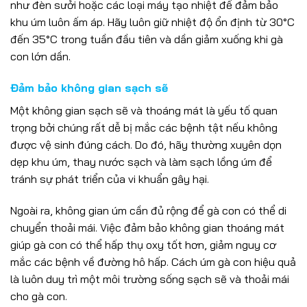
như đèn sưởi hoặc các loại máy tạo nhiệt để đảm bảo
khu úm luôn ấm áp. Hãy luôn giữ nhiệt độ ổn định từ 30°C
đến 35°C trong tuần đầu tiên và dần giảm xuống khi gà
con lớn dần.
Đảm bảo không gian sạch sẽ
Một không gian sạch sẽ và thoáng mát là yếu tố quan
trọng bởi chúng rất dễ bị mắc các bệnh tật nếu không
được vệ sinh đúng cách. Do đó, hãy thường xuyên dọn
dẹp khu úm, thay nước sạch và làm sạch lồng úm để
tránh sự phát triển của vi khuẩn gây hại.
Ngoài ra, không gian úm cần đủ rộng để gà con có thể di
chuyển thoải mái. Việc đảm bảo không gian thoáng mát
giúp gà con có thể hấp thụ oxy tốt hơn, giảm nguy cơ
mắc các bệnh về đường hô hấp. Cách úm gà con hiệu quả
là luôn duy trì một môi trường sống sạch sẽ và thoải mái
cho gà con.