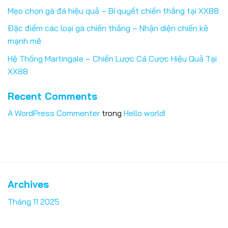
Mẹo chọn gà đá hiệu quả – Bí quyết chiến thắng tại XX88
Đặc điểm các loại gà chiến thắng – Nhận diện chiến kê
mạnh mẽ
Hệ Thống Martingale – Chiến Lược Cá Cược Hiệu Quả Tại
XX88
Recent Comments
A WordPress Commenter
trong
Hello world!
Archives
Tháng 11 2025