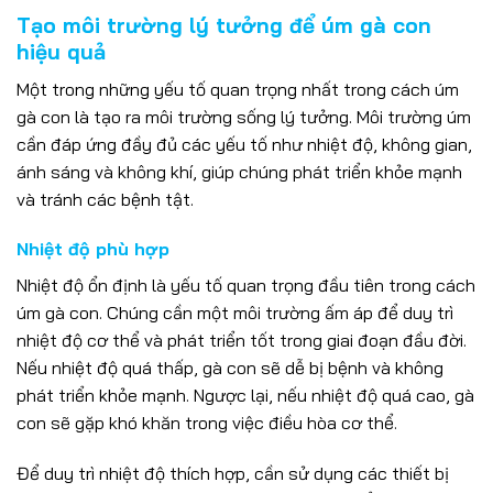
Tạo môi trường lý tưởng để úm gà con
hiệu quả
Một trong những yếu tố quan trọng nhất trong cách úm
gà con là tạo ra môi trường sống lý tưởng. Môi trường úm
cần đáp ứng đầy đủ các yếu tố như nhiệt độ, không gian,
ánh sáng và không khí, giúp chúng phát triển khỏe mạnh
và tránh các bệnh tật.
Nhiệt độ phù hợp
Nhiệt độ ổn định là yếu tố quan trọng đầu tiên trong cách
úm gà con. Chúng cần một môi trường ấm áp để duy trì
nhiệt độ cơ thể và phát triển tốt trong giai đoạn đầu đời.
Nếu nhiệt độ quá thấp, gà con sẽ dễ bị bệnh và không
phát triển khỏe mạnh. Ngược lại, nếu nhiệt độ quá cao, gà
con sẽ gặp khó khăn trong việc điều hòa cơ thể.
Để duy trì nhiệt độ thích hợp, cần sử dụng các thiết bị