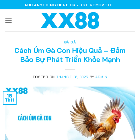
Skip
ADD ANYTHING HERE OR JUST REMOVE IT...
to
content
ĐÁ GÀ
Cách Úm Gà Con Hiệu Quả – Đảm
Bảo Sự Phát Triển Khỏe Mạnh
POSTED ON
THÁNG 11 18, 2025
BY
ADMIN
18
Th11