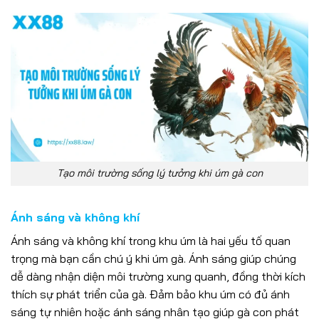
Tạo môi trường sống lý tưởng khi úm gà con
Ánh sáng và không khí
Ánh sáng và không khí trong khu úm là hai yếu tố quan
trọng mà bạn cần chú ý khi úm gà. Ánh sáng giúp chúng
dễ dàng nhận diện môi trường xung quanh, đồng thời kích
thích sự phát triển của gà. Đảm bảo khu úm có đủ ánh
sáng tự nhiên hoặc ánh sáng nhân tạo giúp gà con phát