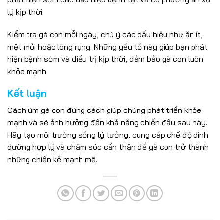
lý kịp thời.
Kiểm tra gà con mỗi ngày, chú ý các dấu hiệu như ăn ít,
mệt mỏi hoặc lông rụng. Những yếu tố này giúp bạn phát
hiện bệnh sớm và điều trị kịp thời, đảm bảo gà con luôn
khỏe mạnh.
Kết luận
Cách úm gà con đúng cách giúp chúng phát triển khỏe
mạnh và sẽ ảnh hưởng đến khả năng chiến đấu sau này.
Hãy tạo môi trường sống lý tưởng, cung cấp chế độ dinh
dưỡng hợp lý và chăm sóc cẩn thận để gà con trở thành
những chiến kê mạnh mẽ.