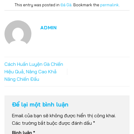
This entry was posted in
Đá Gà
. Bookmark the
permalink
.
ADMIN
Cách Huấn Luyện Gà Chiến
Hiệu Quả, Nâng Cao Khả
Năng Chiến Đấu
Để lại một bình luận
Email của bạn sẽ không được hiển thị công khai.
Các trường bắt buộc được đánh dấu
*
Bình luận
*