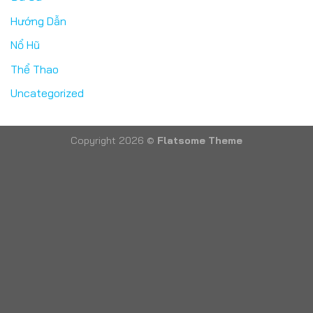
Hướng Dẫn
Nổ Hũ
Thể Thao
Uncategorized
Copyright 2026 ©
Flatsome Theme