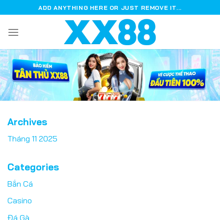
Skip
ADD ANYTHING HERE OR JUST REMOVE IT...
to
content
Archives
Tháng 11 2025
Categories
Bắn Cá
Casino
Đá Gà