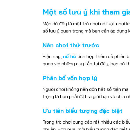
Một số lưu ý khi tham gi
Mặc dù đây là một trò chơi có luật chơi 
số lưu ý quan trọng mà bạn cần áp dụng k
Nên chơi thử trước
Hiện nay,
nổ hũ
tích hợp thêm cả phiên b
quen với những quy tắc tại đây, bạn có th
Phân bổ vốn hợp lý
Người chơi không nên dồn hết số tiền mà 
trọng là bạn phải đặt ra giới hạn và chia
Ưu tiên biểu tượng đặc biệt
Trong trò chơi cung cấp rất nhiều các biểu
nhuận. Hơn nữa, mỗi biểu tượng đặc biệt