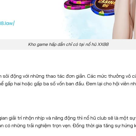
Kho game hấp dẫn chỉ có tại nổ hũ XX88
m sôi động với những thao tác đơn giản. Các mức thưởng vô c
 gấp hai hoặc gấp ba số vốn ban đầu. Đem lại cho hội viên nh
n giải trí nhộn nhịp và năng động thì nổ hũ club sẽ là một sự 
 có những trải nghiệm trọn vẹn. Đồng thời gia tăng sự hứng khở