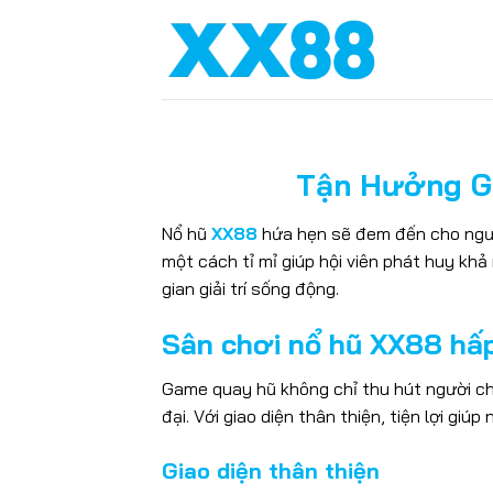
Skip
to
content
Tận Hưởng Gi
Nổ hũ
XX88
hứa hẹn sẽ đem đến cho người
một cách tỉ mỉ giúp hội viên phát huy kh
gian giải trí sống động.
Sân chơi nổ hũ XX88 hấ
Game quay hũ không chỉ thu hút người ch
đại. Với giao diện thân thiện, tiện lợi gi
Giao diện thân thiện