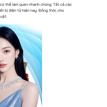
i có thể làm quen nhanh chóng. Tất cả các
t bị điện tử hiện nay. Đồng thời, cho
huật.