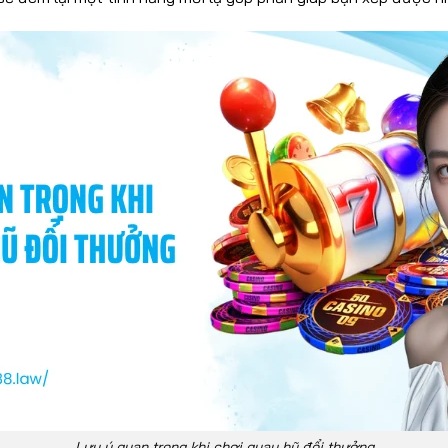
Lưu ý quan trọng khi chơi quay hũ đổi thưởng