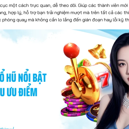
ố cục một cách trực quan, dễ theo dõi. Giúp các thành viên mớ
, hợp lý, hỗ trợ bạn trải nghiệm mượt mà trên tất cả các thiế
c phòng quay mà không cần lo lắng đến gián đoạn hay lỗi kỹ t