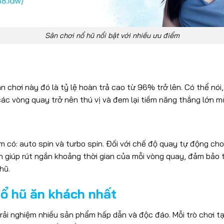
Sân chơi nổ hũ nổi bật với nhiều ưu điểm
 chơi này đó là tỷ lệ hoàn trả cao từ 96% trở lên. Có thể nói
các vòng quay trở nên thú vị và đem lại tiềm năng thắng lớn m
m có: auto spin và turbo spin. Đối với chế độ quay tự động c
n giúp rút ngắn khoảng thời gian của mỗi vòng quay, đảm bảo t
hũ.
ổ hũ ăn khách nhất
 trải nghiệm nhiều sản phẩm hấp dẫn và độc đáo. Mỗi trò chơi 