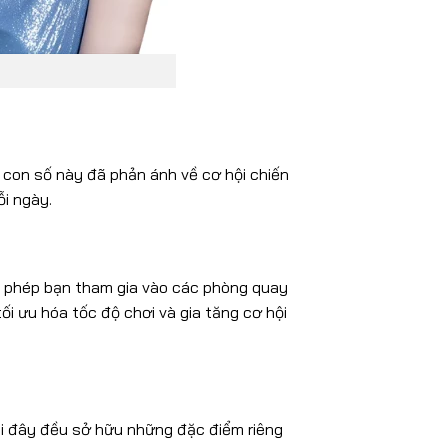
, con số này đã phản ánh về cơ hội chiến
ỗi ngày.
ho phép bạn tham gia vào các phòng quay
ối ưu hóa tốc độ chơi và gia tăng cơ hội
tại đây đều sở hữu những đặc điểm riêng