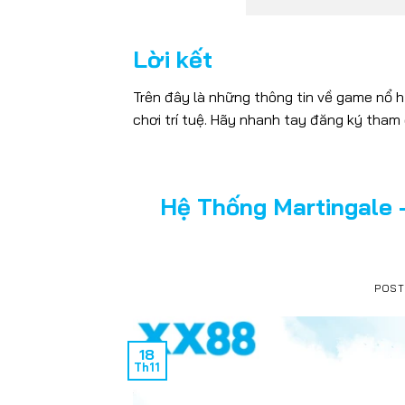
Lời kết
Trên đây là những thông tin về game nổ h
chơi trí tuệ. Hãy nhanh tay đăng ký tham
Hệ Thống Martingale 
POST
18
Th11