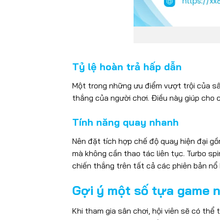
Tỷ lệ hoàn trả hấp dẫn
Một trong những ưu điểm vượt trội của sân
thắng của người chơi. Điều này giúp cho 
Tính năng quay nhanh
Nên đặt tích hợp chế độ quay hiện đại gồ
mà không cần thao tác liên tục. Turbo spi
chiến thắng trên tất cả các phiên bản nổ 
Gợi ý một số tựa game n
Khi tham gia sân chơi, hội viên sẽ có thể