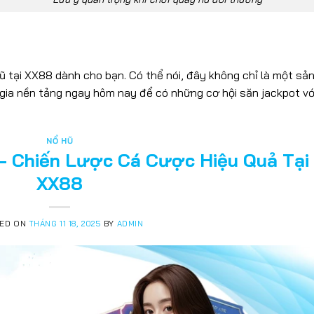
ũ tại XX88 dành cho bạn. Có thể nói, đây không chỉ là một sản
 gia nền tảng ngay hôm nay để có những cơ hội săn jackpot với
NỔ HŨ
– Chiến Lược Cá Cược Hiệu Quả Tại
XX88
ED ON
THÁNG 11 18, 2025
BY
ADMIN