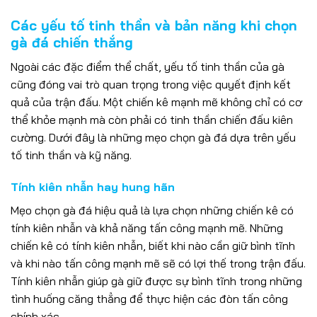
Các yếu tố tinh thần và bản năng khi chọn
gà đá chiến thắng
Ngoài các đặc điểm thể chất, yếu tố tinh thần của gà
cũng đóng vai trò quan trọng trong việc quyết định kết
quả của trận đấu. Một chiến kê mạnh mẽ không chỉ có cơ
thể khỏe mạnh mà còn phải có tinh thần chiến đấu kiên
cường. Dưới đây là những mẹo chọn gà đá dựa trên yếu
tố tinh thần và kỹ năng.
Tính kiên nhẫn hay hung hãn
Mẹo chọn gà đá hiệu quả là lựa chọn những chiến kê có
tính kiên nhẫn và khả năng tấn công mạnh mẽ. Những
chiến kê có tính kiên nhẫn, biết khi nào cần giữ bình tĩnh
và khi nào tấn công mạnh mẽ sẽ có lợi thế trong trận đấu.
Tính kiên nhẫn giúp gà giữ được sự bình tĩnh trong những
tình huống căng thẳng để thực hiện các đòn tấn công
chính xác.