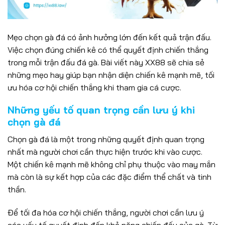
Mẹo chọn gà đá có ảnh hưởng lớn đến kết quả trận đấu.
Việc chọn đúng chiến kê có thể quyết định chiến thắng
trong mỗi trận đấu đá gà. Bài viết này XX88 sẽ chia sẻ
những mẹo hay giúp bạn nhận diện chiến kê mạnh mẽ, tối
ưu hóa cơ hội chiến thắng khi tham gia cá cược.
Những yếu tố quan trọng cần lưu ý khi
chọn gà đá
Chọn gà đá là một trong những quyết định quan trọng
nhất mà người chơi cần thực hiện trước khi vào cược.
Một chiến kê mạnh mẽ không chỉ phụ thuộc vào may mắn
mà còn là sự kết hợp của các đặc điểm thể chất và tinh
thần.
Để tối đa hóa cơ hội chiến thắng, người chơi cần lưu ý
các yếu tố quyết định đến khả năng chiến đấu của gà. Từ