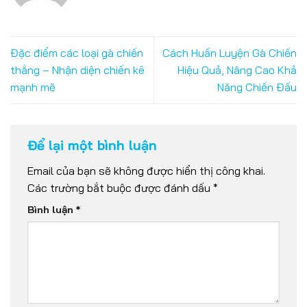
Đặc điểm các loại gà chiến
Cách Huấn Luyện Gà Chiến
thắng – Nhận diện chiến kê
Hiệu Quả, Nâng Cao Khả
mạnh mẽ
Năng Chiến Đấu
Để lại một bình luận
Email của bạn sẽ không được hiển thị công khai.
Các trường bắt buộc được đánh dấu
*
Bình luận
*