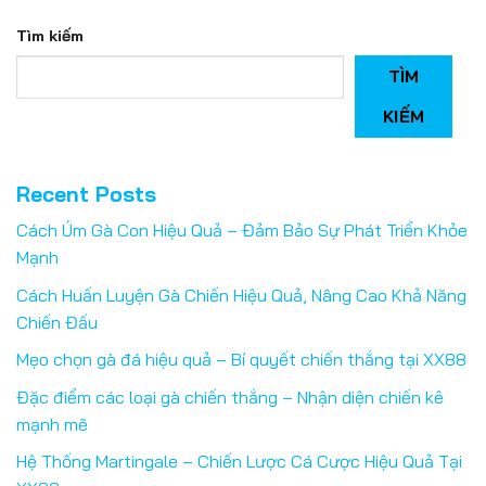
Tìm kiếm
TÌM
KIẾM
Recent Posts
Cách Úm Gà Con Hiệu Quả – Đảm Bảo Sự Phát Triển Khỏe
Mạnh
Cách Huấn Luyện Gà Chiến Hiệu Quả, Nâng Cao Khả Năng
Chiến Đấu
Mẹo chọn gà đá hiệu quả – Bí quyết chiến thắng tại XX88
Đặc điểm các loại gà chiến thắng – Nhận diện chiến kê
mạnh mẽ
Hệ Thống Martingale – Chiến Lược Cá Cược Hiệu Quả Tại