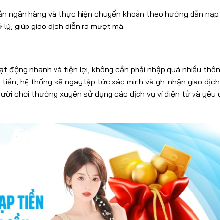
hoản ngân hàng và thực hiện chuyển khoản theo hướng dẫn nạp
 lý, giúp giao dịch diễn ra mượt mà.
oạt động nhanh và tiện lợi, không cần phải nhập quá nhiều thô
 tiền, hệ thống sẽ ngay lập tức xác minh và ghi nhận giao dịch
ời chơi thường xuyên sử dụng các dịch vụ ví điện tử và yêu 