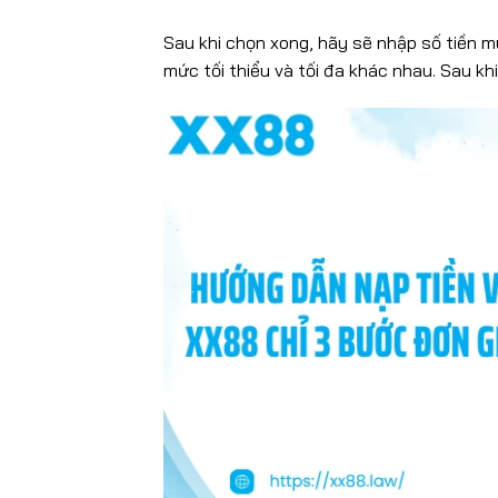
Sau khi chọn xong, hãy sẽ nhập số tiền 
mức tối thiểu và tối đa khác nhau. Sau khi