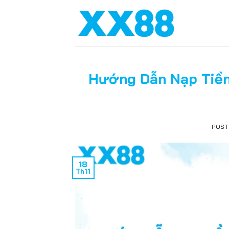
Skip
to
content
Hướng Dẫn Nạp Tiền
POST
18
Th11