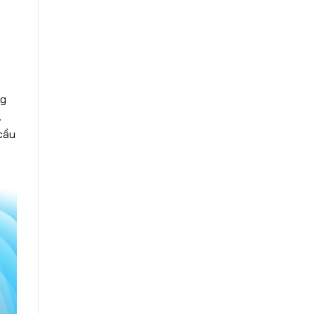
ng
.
cầu