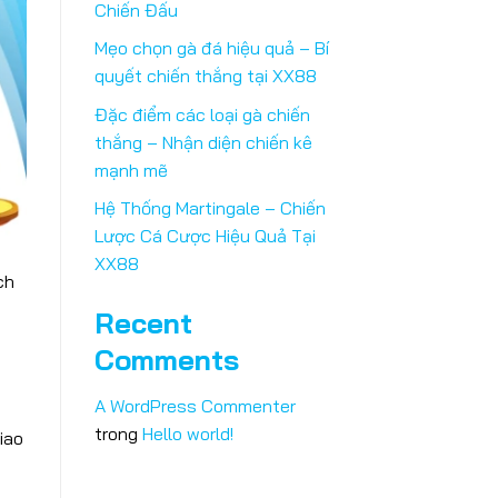
Chiến Đấu
Mẹo chọn gà đá hiệu quả – Bí
quyết chiến thắng tại XX88
Đặc điểm các loại gà chiến
thắng – Nhận diện chiến kê
mạnh mẽ
Hệ Thống Martingale – Chiến
Lược Cá Cược Hiệu Quả Tại
XX88
ch
Recent
Comments
A WordPress Commenter
trong
Hello world!
iao