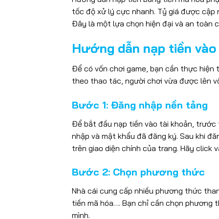
tốc độ xử lý cực nhanh. Tỷ giá được cập
Đây là một lựa chọn hiện đại và an toàn c
Hướng dẫn nạp tiền vào 
Để có vốn chơi game, bạn cần thực hiện 
theo thao tác, người chơi vừa được lên v
Bước 1: Đăng nhập nền tảng
Để bắt đầu nạp tiền vào tài khoản, trước
nhập và mật khẩu đã đăng ký. Sau khi đă
trên giao diện chính của trang. Hãy click
Bước 2: Chọn phương thức
Nhà cái cung cấp nhiều phương thức than
tiền mã hóa…. Bạn chỉ cần chọn phương t
mình.