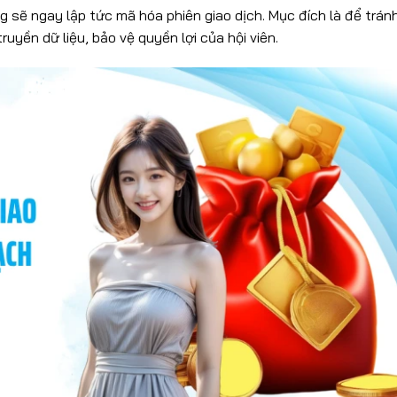
ng sẽ ngay lập tức mã hóa phiên giao dịch. Mục đích là để trán
ruyền dữ liệu, bảo vệ quyền lợi của hội viên.