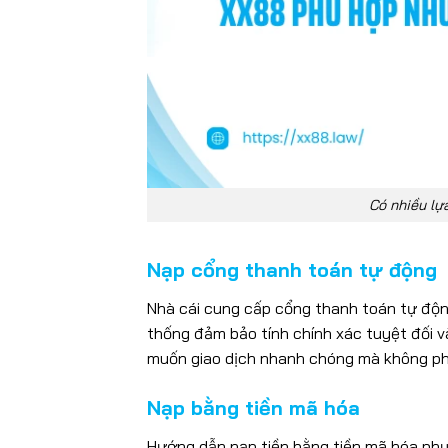
Có nhiều lự
Nạp cổng thanh toán tự động
Nhà cái cung cấp cổng thanh toán tự động
thống đảm bảo tính chính xác tuyệt đối v
muốn giao dịch nhanh chóng mà không phải 
Nạp bằng tiền mã hóa
Hướng dẫn nạp tiền bằng tiền mã hóa phụ