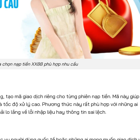
a chọn nạp tiền XX88 phù hợp nhu cầu
, tạo mã giao dịch riêng cho từng phiên nạp tiền. Mã này giúp
à tốc độ xử lý cao. Phương thức này rất phù hợp với những ai
lo lắng về lỗi nhập liệu hay thông tin sai lệch.
c vụ người dùng quốc tế hoặc những ai mong muốn giao dịch 