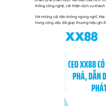
thống công nghệ, cải thiện dịch vụ khách
Với những cải tiến không ngừng nghỉ, Mai
trong công việc đã giúp thương hiệu ghi 