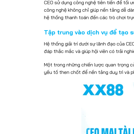
CEO sử dụng công nghệ tiên tiến để tối ưu
công nghệ không chỉ giúp nền tảng dễ dàn
hệ thống thanh toán đến các trò chơi trực
Tập trung vào dịch vụ để tạo s
Hệ thống giải trí dưới sự lãnh đạo của C
đáp thắc mắc và giúp hội viên có trải ngh
Một trong những chiến lược quan trọng của
yếu tố then chốt để nền tảng duy trì và 