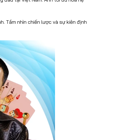
h. Tầm nhìn chiến lược và sự kiên định