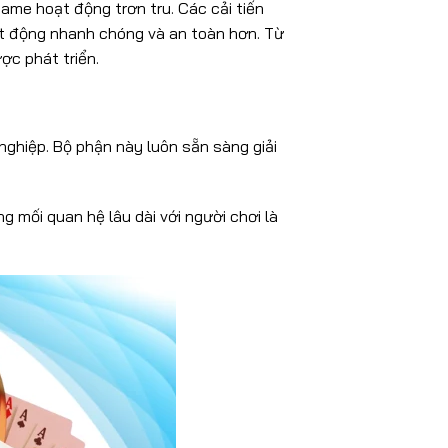
ame hoạt động trơn tru. Các cải tiến
ạt động nhanh chóng và an toàn hơn. Từ
ợc phát triển.
nghiệp. Bộ phận này luôn sẵn sàng giải
g mối quan hệ lâu dài với người chơi là