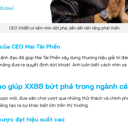
CEO XX88 có tầm nhìn đột phá, dẫn dắt nền tảng phát triển
 của CEO Mai Tài Phến
ãnh đạo đã giúp Mai Tài Phến xây dựng thương hiệu giải trí đá
năng đưa ra quyết định dứt khoát. Anh luôn biết cách nhìn x
ạo giúp XX88 bứt phá trong ngành c
ược mới, đưa sân chơi vượt qua những thử thách và chinh phụ
ng tạo ra sự khác biệt lớn trên thị trường.
 cược đạt hiệu suất cao