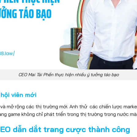
CEO Mai Tài Phến thực hiện nhiều ý tưởng táo bạo
hội viên mới
và mở rộng các thị trường mới. Anh thử các chiến lược market
rang game không chỉ phát triển trong thị trường trong nước mà
 CEO dẫn dắt trang cược thành công