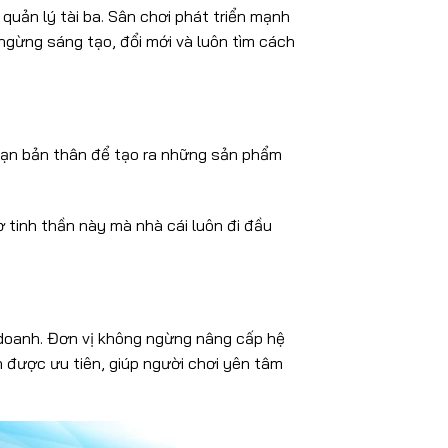
quản lý tài ba. Sân chơi phát triển mạnh
ngừng sáng tạo, đổi mới và luôn tìm cách
 hạn bản thân để tạo ra những sản phẩm
ờ tinh thần này mà nhà cái luôn đi đầu
h doanh. Đơn vị không ngừng nâng cấp hệ
n được ưu tiên, giúp người chơi yên tâm