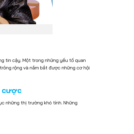
ng tin cậy. Một trong những yếu tố quan
a trông rộng và nắm bắt được những cơ hội
á cược
c những thị trường khó tính. Những