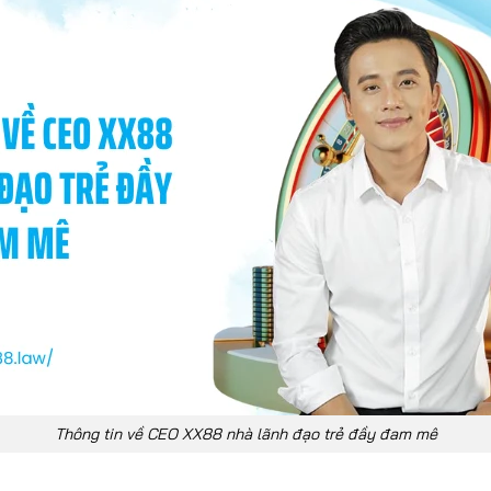
Thông tin về CEO XX88 nhà lãnh đạo trẻ đầy đam mê